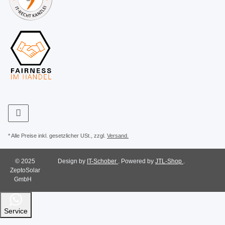
* Alle Preise inkl. gesetzlicher USt., zzgl.
Versand.
© 2025
Design by
IT-Schober
. Powered by
JTL-Shop
.
ZeptoSolar
GmbH
Service