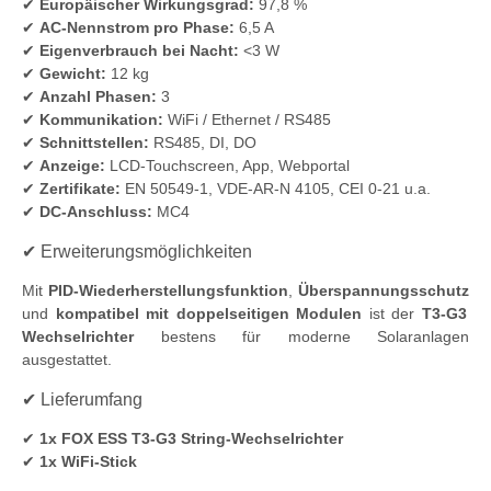
✔
Europäischer Wirkungsgrad:
97,8 %
✔
AC-Nennstrom pro Phase:
6,5 A
✔
Eigenverbrauch bei Nacht:
<3 W
✔
Gewicht:
12 kg
✔
Anzahl Phasen:
3
✔
Kommunikation:
WiFi / Ethernet / RS485
✔
Schnittstellen:
RS485, DI, DO
✔
Anzeige:
LCD-Touchscreen, App, Webportal
✔
Zertifikate:
EN 50549-1, VDE-AR-N 4105, CEI 0-21 u.a.
✔
DC-Anschluss:
MC4
✔ Erweiterungsmöglichkeiten
Mit
PID-Wiederherstellungsfunktion
,
Überspannungsschutz
und
kompatibel mit doppelseitigen Modulen
ist der
T3-G3
Wechselrichter
bestens für moderne Solaranlagen
ausgestattet.
✔ Lieferumfang
✔
1x FOX ESS T3-G3 String-Wechselrichter
✔
1x WiFi-Stick