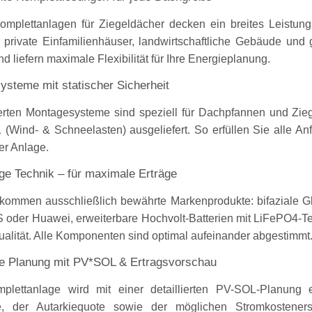
mplettanlagen für Ziegeldächer decken ein breites Leistung
 private Einfamilienhäuser, landwirtschaftliche Gebäude und
nd liefern maximale Flexibilität für Ihre Energieplanung.
steme mit statischer Sicherheit
ferten Montagesysteme sind speziell für Dachpfannen und Zie
(Wind- & Schneelasten) ausgeliefert. So erfüllen Sie alle An
rer Anlage.
e Technik – für maximale Erträge
kommen ausschließlich bewährte Markenprodukte: bifaziale Gl
oder Huawei, erweiterbare Hochvolt-Batterien mit LiFePO4-Tech
qualität. Alle Komponenten sind optimal aufeinander abgestimmt
le Planung mit PV*SOL & Ertragsvorschau
lettanlage wird mit einer detaillierten PV-SOL-Planung ers
ge, der Autarkiequote sowie der möglichen Stromkostener