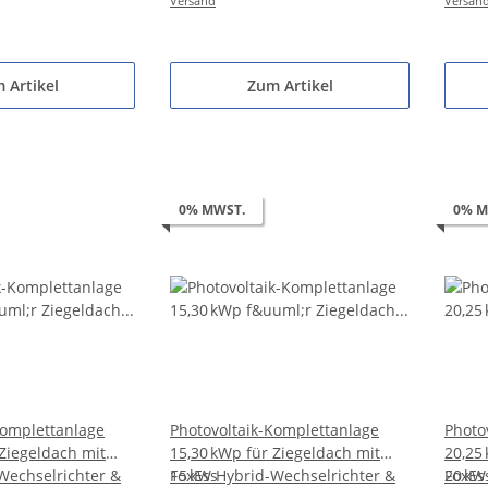
Versand
Versan
 Artikel
Zum Artikel
0% MWST.
0% M
Komplettanlage
Photovoltaik-Komplettanlage
Photo
 Ziegeldach mit
15,30 kWp für Ziegeldach mit
20,25
Wechselrichter &
15 kW Hybrid-Wechselrichter &
FoxEss
20 kW
FoxEs