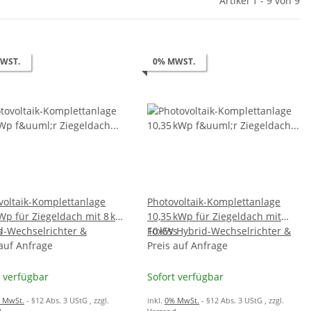
Artikel 1 - 9 von 9
WST.
0% MWST.
voltaik-Komplettanlage
Photovoltaik-Komplettanlage
kWp für Ziegeldach mit 8 kW
10,35 kWp für Ziegeldach mit
d-Wechselrichter &
s
10 kW Hybrid-Wechselrichter &
FoxEss
 kWh Speicher
 auf Anfrage
10,36 kWh Speicher
Preis auf Anfrage
t verfügbar
Sofort verfügbar
 MwSt.
- §12 Abs. 3 UStG
, zzgl.
inkl.
0% MwSt.
- §12 Abs. 3 UStG
, zzgl.