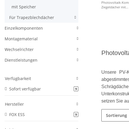
Photovoltaik-Komp
mit Speicher
Ziegeldächer mit...
Für Trapezblechdächer
Einzelkomponenten
Montagematerial
Wechselrichter
Photovolt
Dienstleistungen
Unsere PV-Ko
Verfügbarkeit
abgestimmtes 
Schrägdäch
Sofort verfügbar
9
Unterkonstruk
setzen Sie au
Hersteller
FOX ESS
9
Sortierung