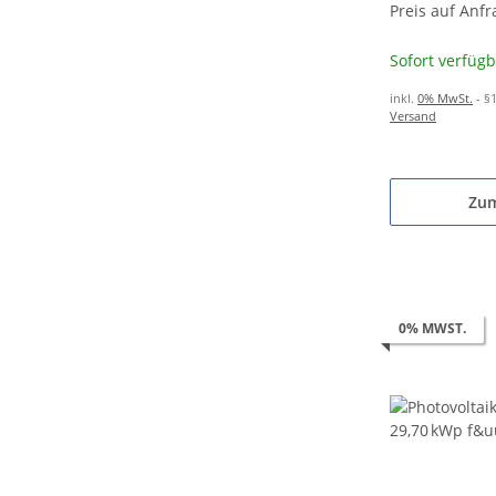
10,36 kWh Spe
Preis auf Anfr
Sofort verfüg
inkl.
0% MwSt.
- §
Versand
Zum
0% MWST.