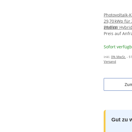
Photovoltaik-
29,70 kWp für
29,9 kW Hybri
FoxEss
10,36 kWh Spe
Preis auf Anfr
Sofort verfüg
inkl.
0% MwSt.
- §
Versand
Zum
Gut zu 