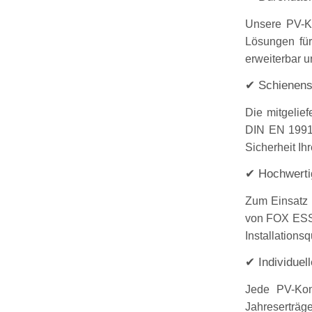
Unsere PV-Ko
Lösungen für
erweiterbar u
✔ Schienensy
Die mitgelie
DIN EN 1991 
Sicherheit Ih
✔ Hochwertig
Zum Einsatz 
von FOX ESS 
Installations
✔ Individuel
Jede PV-Komp
Jahreserträ