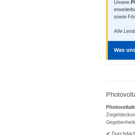
Unsere
P
erweiterb
sowie För
Alle Leist
Was uns
Photovolt
Photovoltai
Ziegeldeckun
Gegebenheite
✔ Durchdach