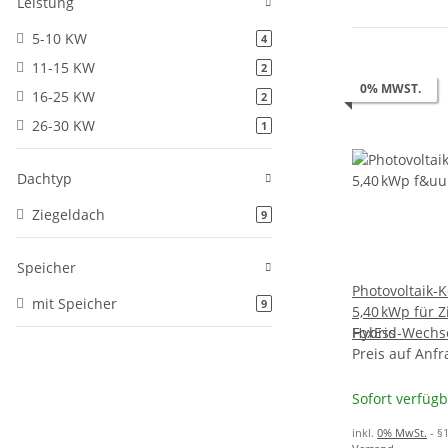
Leistung
5-10 KW
4
11-15 KW
2
0% MWST.
16-25 KW
2
26-30 KW
1
Dachtyp
Ziegeldach
9
Speicher
Photovoltaik-
mit Speicher
9
5,40 kWp für Z
Hybrid-Wechse
FoxEss
5,18 kWh Spei
Preis auf Anfr
Sofort verfüg
inkl.
0% MwSt.
- §