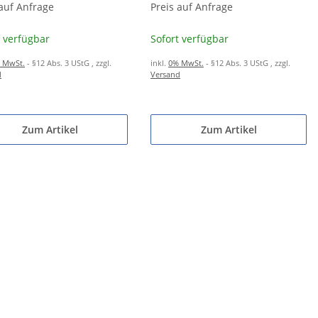
 kWh Speicher
 auf Anfrage
10,36 kWh Speicher
Preis auf Anfrage
t verfügbar
Sofort verfügbar
 MwSt.
- §12 Abs. 3 UStG
, zzgl.
inkl.
0% MwSt.
- §12 Abs. 3 UStG
, zzgl.
d
Versand
Zum Artikel
Zum Artikel