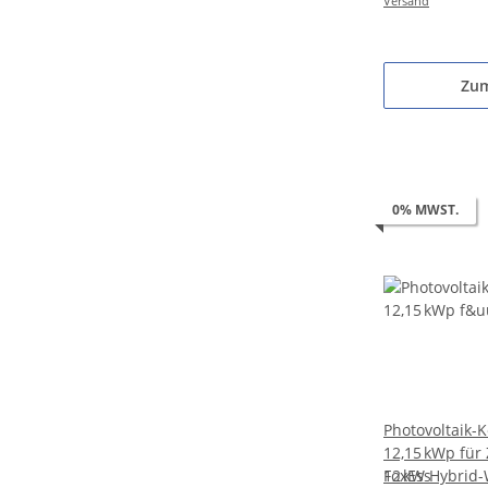
Versand
Zum
0% MWST.
Photovoltaik-
12,15 kWp für
12 kW Hybrid-
FoxEss