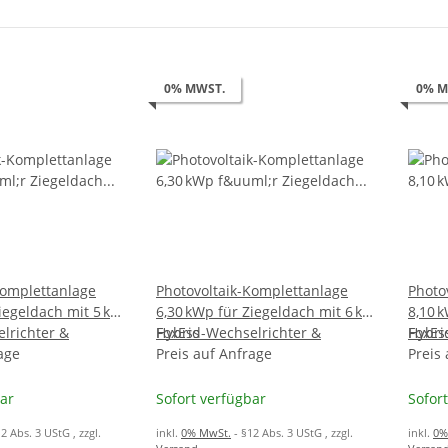
0% MWST.
0% M
Komplettanlage
Photovoltaik-Komplettanlage
Photo
iegeldach mit 5 kW
6,30 kWp für Ziegeldach mit 6 kW
8,10 
lrichter &
Hybrid-Wechselrichter &
FoxEss
Hybri
FoxEs
cher
age
5,18 kWh Speicher
Preis auf Anfrage
10,36
Preis
bar
Sofort verfügbar
Sofor
12 Abs. 3 UStG
, zzgl.
inkl.
0% MwSt.
- §12 Abs. 3 UStG
, zzgl.
inkl.
0%