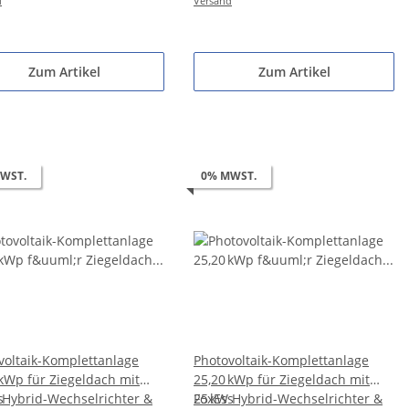
d
Versand
Zum Artikel
Zum Artikel
WST.
0% MWST.
voltaik-Komplettanlage
Photovoltaik-Komplettanlage
 kWp für Ziegeldach mit
25,20 kWp für Ziegeldach mit
 Hybrid-Wechselrichter &
s
25 kW Hybrid-Wechselrichter &
FoxEss