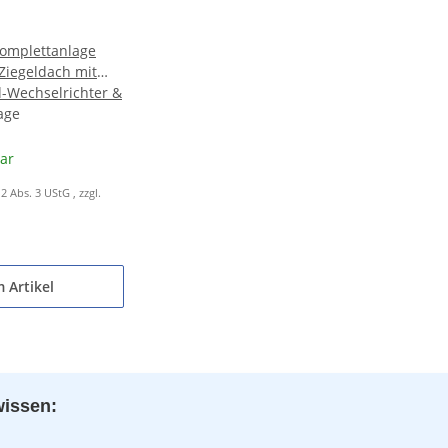
Komplettanlage
 Ziegeldach mit
d-Wechselrichter &
icher
age
bar
12 Abs. 3 UStG
, zzgl.
 Artikel
wissen: