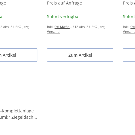
icher
age
10,36 kWh Speicher
Preis auf Anfrage
10,36
Preis
bar
Sofort verfügbar
Sofor
12 Abs. 3 UStG
, zzgl.
inkl.
0% MwSt.
- §12 Abs. 3 UStG
, zzgl.
inkl.
0%
Versand
Versan
 Artikel
Zum Artikel