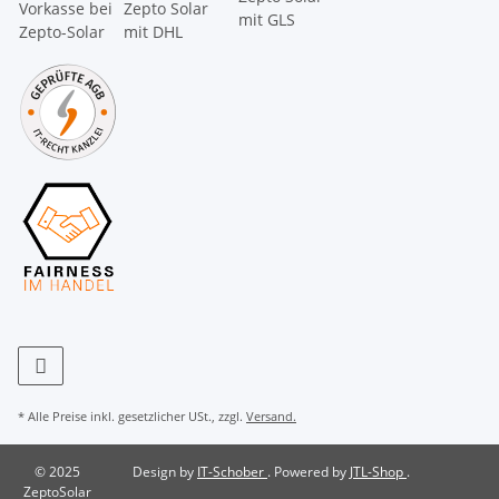
* Alle Preise inkl. gesetzlicher USt., zzgl.
Versand.
© 2025
Design by
IT-Schober
. Powered by
JTL-Shop
.
ZeptoSolar