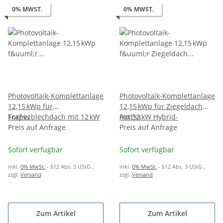
0% MWST.
0% MWST.
Photovoltaik-Komplettanlage
Photovoltaik-Komplettanlage
12,15 kWp für
12,15 kWp für Ziegeldach
Trapezblechdach mit 12 kW
FoxEss
mit 12 kW Hybrid-
FoxEss
Hybrid-Wechselrichter &
Preis auf Anfrage
Wechselrichter & 10,36 kWh
Preis auf Anfrage
10,36 kWh Speicher
Speicher
Sofort verfügbar
Sofort verfügbar
inkl.
0% MwSt.
- §12 Abs. 3 UStG
,
inkl.
0% MwSt.
- §12 Abs. 3 UStG
,
zzgl.
Versand
zzgl.
Versand
Zum Artikel
Zum Artikel