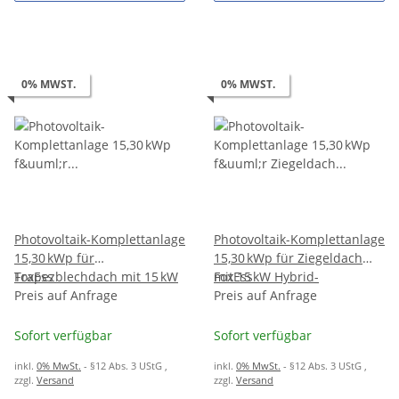
0% MWST.
0% MWST.
Photovoltaik-Komplettanlage
Photovoltaik-Komplettanlage
15,30 kWp für
15,30 kWp für Ziegeldach
Trapezblechdach mit 15 kW
FoxEss
mit 15 kW Hybrid-
FoxEss
Hybrid-Wechselrichter &
Preis auf Anfrage
Wechselrichter & 10,36 kWh
Preis auf Anfrage
10,36 kWh Speicher
Speicher
Sofort verfügbar
Sofort verfügbar
inkl.
0% MwSt.
- §12 Abs. 3 UStG
,
inkl.
0% MwSt.
- §12 Abs. 3 UStG
,
zzgl.
Versand
zzgl.
Versand